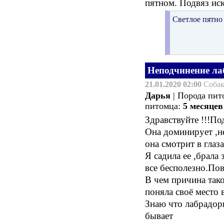
пятном. Подвяз иск
Светлое пятно 
Неподчинение ла
21.01.2020 02:00
Соба
Дарья
| Порода пит
питомца:
5 месяцев
Здравствуйте !!!П
Она доминирует ,не
она смотрит в глаза
Я садила ее ,брала
все бесполезно.Повт
В чем причина так
поняла своё место 
Знаю что лабрадоры
бывает