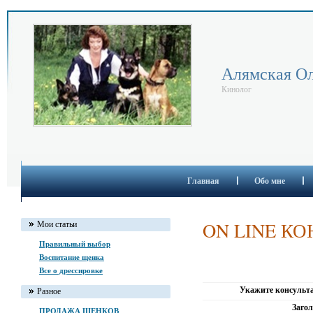
Алямская Ол
Кинолог
Главная
Обо мне
ON LINE К
Мои статьи
Правильный выбор
Воспитание щенка
Все о дрессировке
Укажите консульт
Разное
Загол
ПРОДАЖА ЩЕНКОВ