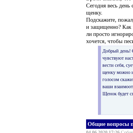
Сегодня весь день 
щенку.
Подскажите, пожалу
и защищенно? Как 
ли просто игнориро
хочется, чтобы пес
Добрый день! 
чувствуют нас
вести себя, су
щенку можно и 
голосом скажит
ваши взаимоот
Щенок будет с
Общие вопросы п
04.06.2020 17:26
Соба