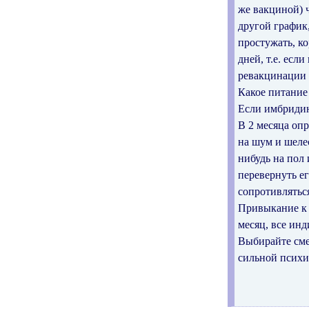
же вакциной) ч
другой график,
простужать, к
дней, т.е. есл
ревакцинации 
Какое питание 
Если имбридин
В 2 месяца оп
на шум и шелес
нибудь на пол 
перевернуть ег
сопротивляться
Привыкание к 
месяц, все ин
Выбирайте смел
сильной психи