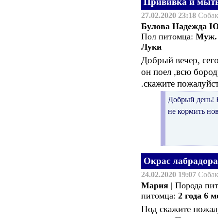
Прививка и мыт
27.02.2020 23:18
Соба
Булова Надежда Ю
Пол питомца:
Муж.
Луки
Добрый вечер, сег
он поел ,всю боро
.скажите пожалуйст
Добрый день! Н
не кормить н
Окрас лабрадора
24.02.2020 19:07
Соба
Мария
| Порода пи
питомца:
2 года 6 м
Под скажите пожал