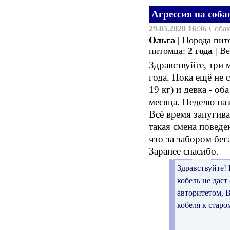
Агрессия на соба
29.05.2020 16:36
Соба
Ольга
| Порода пит
питомца:
2 года
| В
Здравствуйте, три 
года. Пока ещё не 
19 кг) и девка - о
месяца. Неделю наз
Всё время запугив
такая смена поведен
что за забором бе
Заранее спасибо.
Здравствуйте! 
кобель не дас
авторитетом, 
кобеля к старо