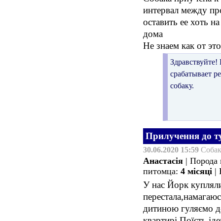
интервал между пр
оставить ее хоть на
дома
Не знаем как от эт
Здравствуйте!
срабатывает ре
собаку.
Прилучення до т
30.06.2020 15:59
Соба
Анастасія
| Порода
питомца:
4 місяці
| 
У нас Йорк купляли
перестала,намагаюс
дитиною гуляємо до
квартирі.Поїсть ід