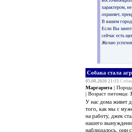
восточноевроп
характером, н
охраняет, прек
В вашем город
Если Вы заинте
сейчас есть щ
Желаю успехов
Собака стала аг
05.08.2020 21:13
Соба
Маргарита
| Пород
| Возраст питомца:
У нас дома живет д
того, как мы с муж
на работу, джек ст
нашего вынужденно
наблюдалось, они 