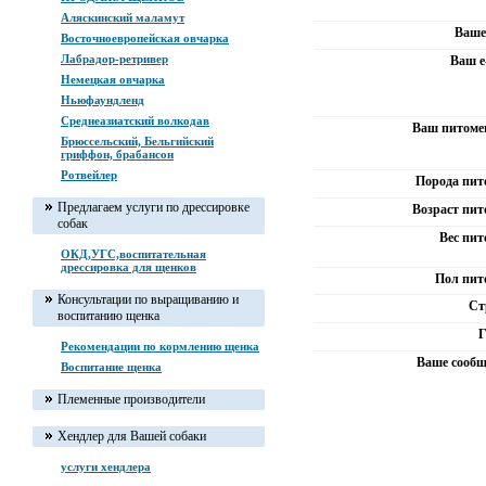
Аляскинский маламут
Ваше
Восточноевропейская овчарка
Лабрадор-ретривер
Ваш e
Немецкая овчарка
Ньюфаундленд
Среднеазиатский волкодав
Ваш питомец
Брюссельский, Бельгийский
гриффон, брабансон
Ротвейлер
Порода пит
Предлагаем услуги по дрессировке
Возраст пит
собак
Вес пит
ОКД,УГС,воспитательная
дрессировка для щенков
Пол пит
Консультации по выращиванию и
Ст
воспитанию щенка
Г
Рекомендации по кормлению щенка
Ваше сообщ
Воспитание щенка
Племенные производители
Хендлер для Вашей собаки
услуги хендлера