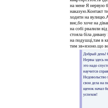
на мене Я нервую б
наказую.Контакт ти
ходити на вулицю.А
виє,бо хоче на діва
на собі рвалили від
стояла біла дивану 
на подушці,там в к
тим зв«язоно.що в
Добрый день! 
Нервы здесь н
это надо спуст
научится справ
Недовольство 
свои дела на п
щенок начал бы
успехов!