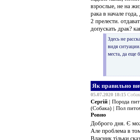
взрослые, не на жи
рака в начале года
2 прелести. отдава
допускать драк? ка
Здесь не расск
видя ситуации.
места, да еще 
Як правильно ви
05.07.2020 18:15
Соба
Сергій
| Порода пи
(Собака) | Пол пит
Ровно
Доброго дня. Є мож
Але проблема в том
Власник тільки сказ