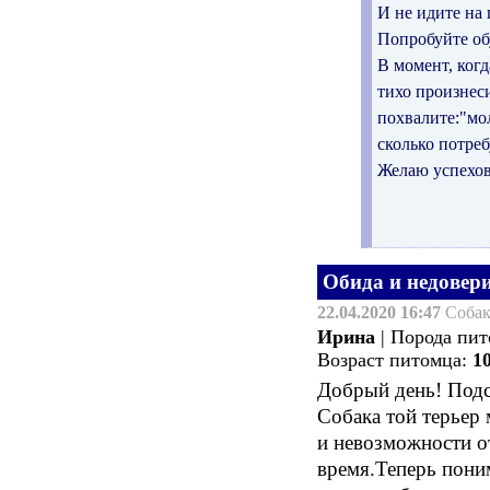
И не идите на 
Попробуйте обу
В момент, когд
тихо произнеси
похвалите:"мол
сколько потреб
Желаю успехов
Обида и недовери
22.04.2020 16:47
Соба
Ирина
| Порода пи
Возраст питомца:
1
Добрый день! Подск
Собака той терьер 
и невозможности от
время.Теперь поним