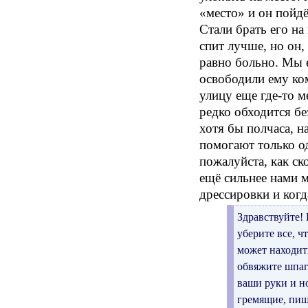
«место» и он пойдё
Стали брать его на
спит лучше, но он, 
равно больно. Мы е
освободили ему ком
улицу еще где-то м
редко обходится бе
хотя бы полчаса, н
помогают только од
пожалуйста, как ск
ещё сильнее нами 
дрессировки и ког
Здравствуйте!
уберите все, ч
может находит
обвяжите шпага
ваши руки и но
гремящие, пища