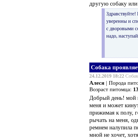
другую собаку или 
Здравствуйте! 
уверенны и спо
с дворовыми со
надо, наступа
Собака проявляе
24.12.2019 18:22
Соба
Алеся
| Порода пит
Возраст питомца:
1
Добрый день! мой 
меня и может кинут
прижимая к полу, г
рычать на меня, од
ремнем налупила по
мной не хочет, хот