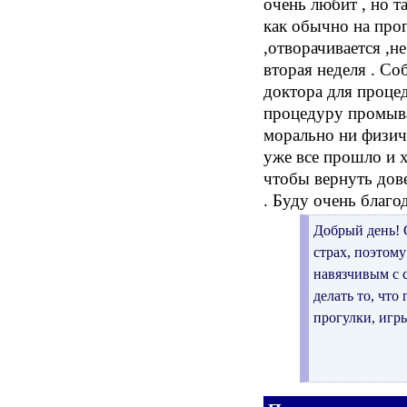
очень любит , но т
как обычно на прог
,отворачивается ,н
вторая неделя . С
доктора для проце
процедуру промыван
морально ни физич
уже все прошло и х
чтобы вернуть дове
. Буду очень благо
Добрый день! 
страх, поэтом
навязчивым с 
делать то, что
прогулки, игр