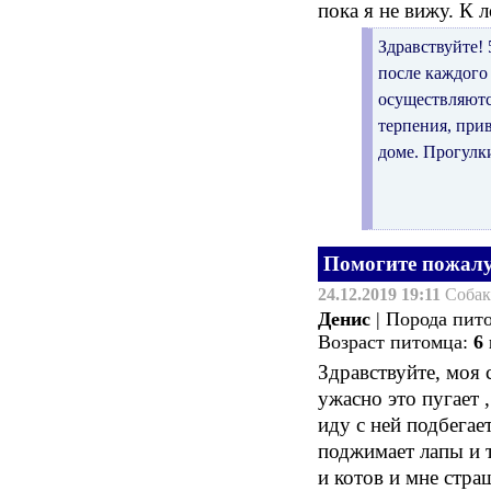
пока я не вижу. К 
Здравствуйте! 
после каждого
осуществляются
терпения, прив
доме. Прогулк
Помогите пожал
24.12.2019 19:11
Соба
Денис
| Порода пит
Возраст питомца:
6
Здравствуйте, моя 
ужасно это пугает 
иду с ней подбегае
поджимает лапы и т
и котов и мне стра