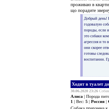
проживаю в квартир
що порадите зверну
Добрый день! Н
годовалую соб
породы, если 
это собаки ко
агрессия и то 
они скорее отв
готовы следова
воспитании. Г
Ходит в туалет д
30.06.2020 23:26
Соба
Алиса
| Порода пит
1
| Вес:
5
|
Россия
|
Собака приучена к 