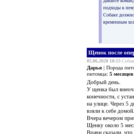
давайте коман
подходы к нему
Собаке должно 
временным хо
Щенок после опе
05.06.2020 10:15
Соба
Дарья
| Порода пит
питомца:
5 месяцев
Добрый день.
У щенка был внеоч
конечности, с уста
на улице. Через 5 
взяли к себе домой
Вчера вечером прив
Щенку около 5 мес
Врачи сказали, что