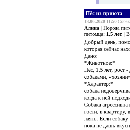
Пёс из приюта
18.06.2020 11:50
Соба
Алина
| Порода пи
питомца:
1,5 лет
| В
Добрый день, помог
которая сейчас нах
Дано:
*Животное:*
Пёс, 1,5 лет, рост 
собаками, «хозяин»
*Характер:*
собака недоверчива
когда к ней подход
Собака агрессивна
гости, в квартиру,
лаять. Если собаку
пока не дашь вкус