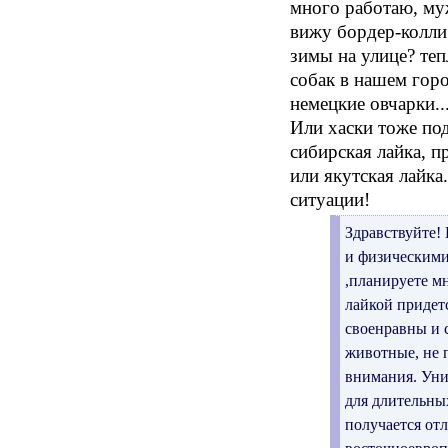
много работаю, муж
вижу бордер-колли
зимы на улице? теп
собак в нашем горо
немецкие овчарки..
Или хаски тоже по
сибирская лайка, п
или якутская лайк
ситуации!
Здравствуйте!
и физическим
,планируете мн
лайкой придет
своенравны и 
животные, не 
внимания. Унив
для длительны
получается от